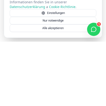
Informationen finden Sie in unserer
Datenschutzerklärung
a
Cookie-Richtlinie
.
Einstellungen
Nur notwendige
1
Alle akzeptieren
Webpreis in 30 Sekunden erfahren — kostenlos & unverbindlich
Preis erfahren
S
Seitelyx
Seitelyx ist deine moderne Webagentur für professionelle
Websites ohne WordPress. Wir entwickeln mit Next.js – für
maximale Performance, Sicherheit und Zukunftssicherheit.