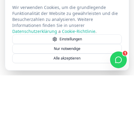
Wir verwenden Cookies, um die grundlegende
Funktionalität der Website zu gewährleisten und die
Besucherzahlen zu analysieren. Weitere
Informationen finden Sie in unserer
Datenschutzerklärung
a
Cookie-Richtlinie
.
Einstellungen
Nur notwendige
1
Alle akzeptieren
Webpreis in 30 Sekunden erfahren — kostenlos & unverbindlich
Preis erfahren
S
Seitelyx
Seitelyx ist deine moderne Webagentur für professionelle
Websites ohne WordPress. Wir entwickeln mit Next.js – für