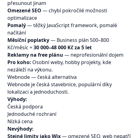
přesunout jinam
Omezené SEO
— chybí pokročilé možnosti
optimalizace
Pomalý
— těžký JavaScript framework, pomalé
načítání
Měsíční poplatky
— Business plán 500–800
Kč/měsíc =
30 000–48 000 Kč za 5 let
Reklamy na free plánu
— neprofesionální dojem
Pro koho:
Osobní weby, hobby projekty, kde
nezáleží na výkonu.
Webnode — česká alternativa
Webnode je česká stavebnice, populární díky
lokalizaci a jednoduchosti.
Výhody:
Česká podpora
Jednoduché rozhraní
Nízká cena
Nevýhody:
Stejné limity jako Wix
— omezené SEO, web nepatří