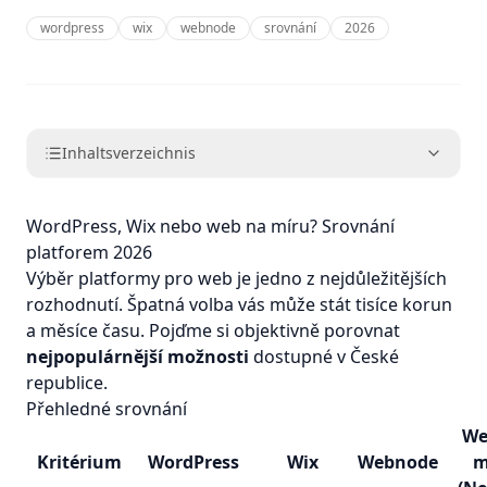
wordpress
wix
webnode
srovnání
2026
Inhaltsverzeichnis
WordPress, Wix nebo web na míru? Srovnání
platforem 2026
Výběr platformy pro web je jedno z nejdůležitějších
rozhodnutí. Špatná volba vás může stát tisíce korun
a měsíce času. Pojďme si objektivně porovnat
nejpopulárnější možnosti
dostupné v České
republice.
Přehledné srovnání
We
Kritérium
WordPress
Wix
Webnode
m