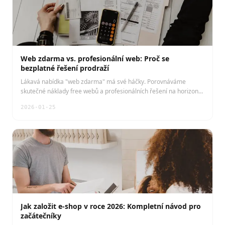
Web zdarma vs. profesionální web: Proč se
bezplatné řešení prodraží
Lákavá nabídka "web zdarma" má své háčky. Porovnáváme
skutečné náklady free webů a profesionálních řešení na horizontu
5 let.
2026-01-25
Jak založit e-shop v roce 2026: Kompletní návod pro
začátečníky