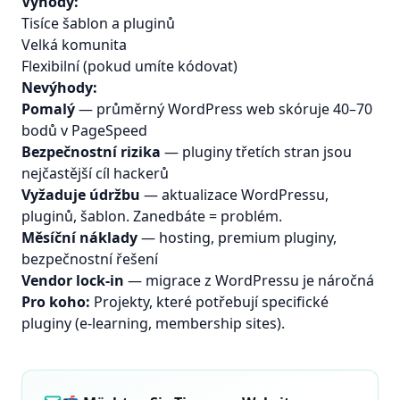
Výhody:
Tisíce šablon a pluginů
Velká komunita
Flexibilní (pokud umíte kódovat)
Nevýhody:
Pomalý
— průměrný WordPress web skóruje 40–70
bodů v PageSpeed
Bezpečnostní rizika
— pluginy třetích stran jsou
nejčastější cíl hackerů
Vyžaduje údržbu
— aktualizace WordPressu,
pluginů, šablon. Zanedbáte = problém.
Měsíční náklady
— hosting, premium pluginy,
bezpečnostní řešení
Vendor lock-in
— migrace z WordPressu je náročná
Pro koho:
Projekty, které potřebují specifické
pluginy (e-learning, membership sites).