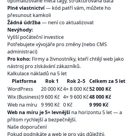
optimalizované meta tagy, strukturovaná data
Plné vlastnictví
— kód patří vám, můžete ho
přesunout kamkoli
Žádná údržba
— není co aktualizovat
Nevýhody:
Vyšší počáteční investice
Potřebujete vývojáře pro změny (nebo CMS
administraci)
Pro koho:
Firmy a živnostníky, kteří chtějí web jako
nástroj pro získávání zákazníků.
Kalkulace nákladů na 5 let
Platforma
Rok 1
Rok 2–5
Celkem za 5 let
WordPress
20 000 Kč
4× 8 000 Kč
52 000 Kč
Wix (Business)
9 600 Kč
4× 9 600 Kč
48 000 Kč
Web na míru
9 990 Kč
0 Kč
9 990 Kč
Web na míru je 5× levnější
na horizontu 5 let — a
přitom rychlejší a bezpečnější.
Naše doporučení
Pokud podnikáte a web je pro vás důležitý,