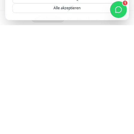
1
Alle akzeptieren
Link kopieren
Webpreis in 30 Sekunden erfahren — kostenlos & unverbindlich
Preis erfahren
S
Seitelyx
Seitelyx ist deine moderne Webagentur für professionelle
Websites ohne WordPress. Wir entwickeln mit Next.js – für
maximale Performance, Sicherheit und Zukunftssicherheit.
Unternehmen
Leistungen
Über uns
Website erstellen lassen