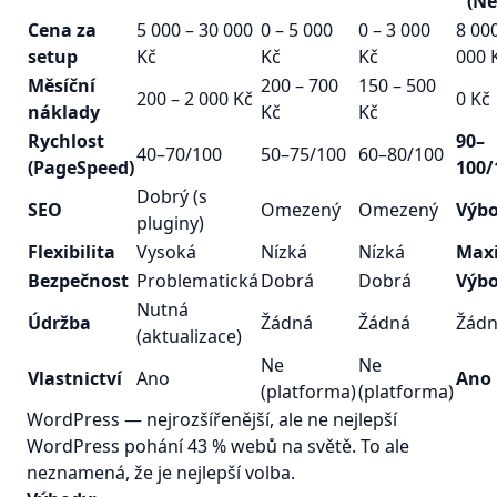
(Ne
Cena za
5 000 – 30 000
0 – 5 000
0 – 3 000
8 000
setup
Kč
Kč
Kč
000 
Měsíční
200 – 700
150 – 500
200 – 2 000 Kč
0 Kč
náklady
Kč
Kč
Rychlost
90–
40–70/100
50–75/100
60–80/100
(PageSpeed)
100/
Dobrý (s
SEO
Omezený
Omezený
Výb
pluginy)
Flexibilita
Vysoká
Nízká
Nízká
Max
Bezpečnost
Problematická
Dobrá
Dobrá
Výb
Nutná
Údržba
Žádná
Žádná
Žád
(aktualizace)
Ne
Ne
Vlastnictví
Ano
Ano
(platforma)
(platforma)
WordPress — nejrozšířenější, ale ne nejlepší
WordPress pohání 43 % webů na světě. To ale
neznamená, že je nejlepší volba.