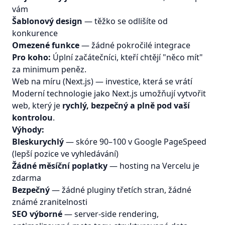
vám
Šablonový design
— těžko se odlišíte od
konkurence
Omezené funkce
— žádné pokročilé integrace
Pro koho:
Úplní začátečníci, kteří chtějí "něco mít"
za minimum peněz.
Web na míru (Next.js) — investice, která se vrátí
Moderní technologie jako Next.js umožňují vytvořit
web, který je
rychlý, bezpečný a plně pod vaší
kontrolou
.
Výhody:
Bleskurychlý
— skóre 90–100 v Google PageSpeed
(lepší pozice ve vyhledávání)
Žádné měsíční poplatky
— hosting na Vercelu je
zdarma
Bezpečný
— žádné pluginy třetích stran, žádné
známé zranitelnosti
SEO výborné
— server-side rendering,