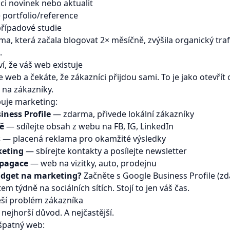
kci novinek nebo aktualit
e portfolio/reference
případové studie
ma, která začala blogovat 2× měsíčně, zvýšila organický traf
.
í, že váš web existuje
te web a čekáte, že zákazníci přijdou sami. To je jako otevřít
t na zákazníky.
uje marketing:
iness Profile
— zdarma, přivede lokální zákazníky
tě
— sdílejte obsah z webu na FB, IG, LinkedIn
s
— placená reklama pro okamžité výsledky
keting
— sbírejte kontakty a posílejte newsletter
opagace
— web na vizitky, auto, prodejnu
dget na marketing?
Začněte s Google Business Profile (z
m týdně na sociálních sítích. Stojí to jen váš čas.
eší problém zákazníka
 nejhorší důvod. A nejčastější.
špatný web: