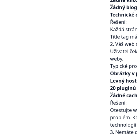
Žádná klíč
Žádný blog
Technické 
Řešení:
Každá strán
Title tag m
2. Váš web 
Uživatel če
weby.
Typické pr
Obrázky v p
Levný host
20 pluginů
Žádné cac
Řešení:
Otestujte 
problém. Ko
technologii
3. Nemáte d