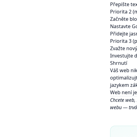
Přepište te
Priorita 2 (
Začněte blo
Nastavte Go
Přidejte ja
Priorita 3 
Zvažte nov
Investujte
Shrnutí
Váš web ni
optimalizuj
jazykem zá
Web není je
Chcete web, 
webu
— trvá