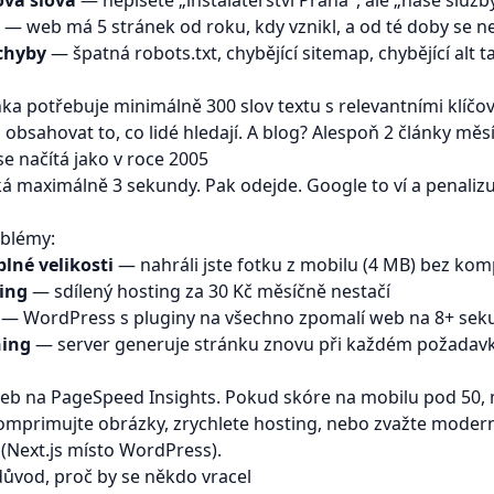
ová slova
— nepíšete „instalatérství Praha", ale „naše služb
— web má 5 stránek od roku, kdy vznikl, a od té doby se n
chyby
— špatná robots.txt, chybějící sitemap, chybějící alt t
ka potřebuje minimálně 300 slov textu s relevantními klíčov
á obsahovat to, co lidé hledají. A blog? Alespoň 2 články měs
se načítá jako v roce 2005
ká maximálně 3 sekundy. Pak odejde. Google to ví a penaliz
oblémy:
lné velikosti
— nahráli jste fotku z mobilu (4 MB) bez ko
ing
— sdílený hosting za 30 Kč měsíčně nestačí
— WordPress s pluginy na všechno zpomalí web na 8+ sek
hing
— server generuje stránku znovu při každém požadav
web na
PageSpeed Insights
. Pokud skóre na mobilu pod 50,
mprimujte obrázky, zrychlete hosting, nebo zvažte modern
 (Next.js místo WordPress).
ůvod, proč by se někdo vracel