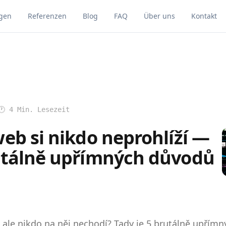
gen
Referenzen
Blog
FAQ
Über uns
Kontakt
🕐
4
Min. Lesezeit
eb si nikdo neprohlíží —
utálně upřímných důvodů
ale nikdo na něj nechodí? Tady je 5 brutálně upřímn