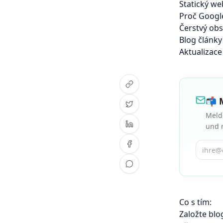
Statický we
Proč Google
Čerstvý obsa
Blog články
Aktualizace
📬 
Melde
und 
Co s tím:
Založte blo