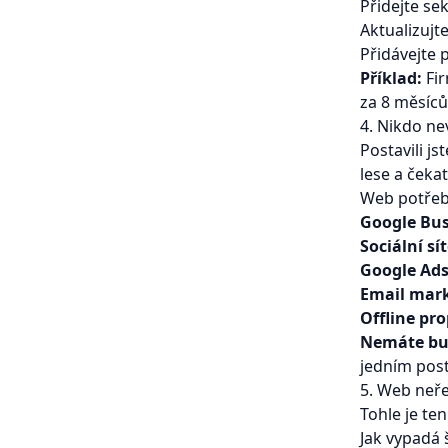
Přidejte se
Aktualizujt
Přidávejte 
Příklad:
Fir
za 8 měsíců
4. Nikdo nev
Postavili js
lese a čeka
Web potřeb
Google Bus
Sociální sí
Google Ad
Email mar
Offline pr
Nemáte bu
jedním poste
5. Web neř
Tohle je ten
Jak vypadá 