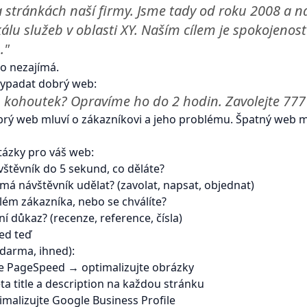
na stránkách naší firmy. Jsme tady od roku 2008 a 
álu služeb v oblasti XY. Naším cílem je spokojenost
."
o nezajímá.
vypadat dobrý web:
 kohoutek? Opravíme ho do 2 hodin. Zavolejte 777
rý web mluví o zákazníkovi a jeho problému. Špatný web m
tázky pro váš web:
štěvník do 5 sekund, co děláte?
o má návštěvník udělat? (zavolat, napsat, objednat)
lém zákazníka, nebo se chválíte?
ní důkaz? (recenze, reference, čísla)
ed teď
zdarma, ihned):
te PageSpeed → optimalizujte obrázky
a title a description na každou stránku
imalizujte Google Business Profile