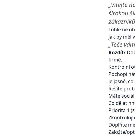
„Vítejte 
širokou šk
zákazníků
Tohle nikoh
Jak by měl 
„Teče vám
Rozdíl?
Dob
firmě.
Kontrolní o
Pochopí náv
Je jasné, c
Řešíte prob
Máte sociál
Co dělat hn
Priorita 1 (
Zkontroluj
Doplňte met
Založte/opt