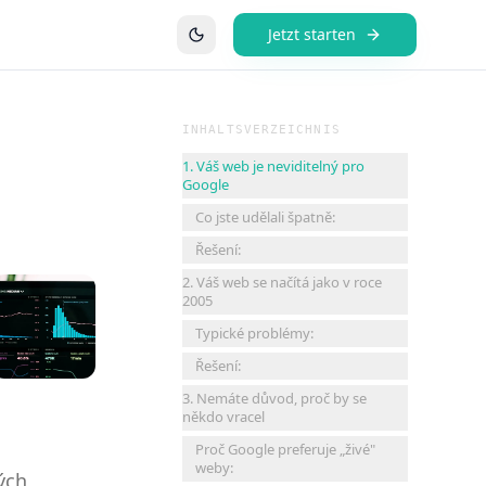
Jetzt starten
INHALTSVERZEICHNIS
1. Váš web je neviditelný pro
Google
Co jste udělali špatně:
Řešení:
2. Váš web se načítá jako v roce
2005
Typické problémy:
Řešení:
3. Nemáte důvod, proč by se
někdo vracel
Proč Google preferuje „živé"
weby:
ých