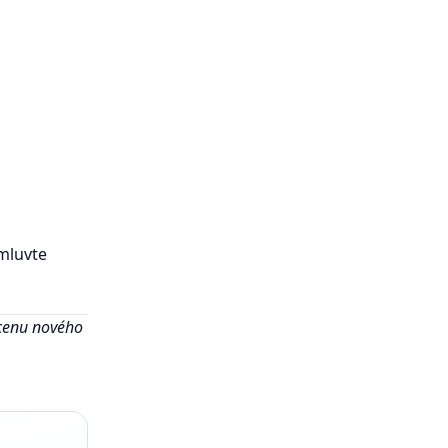
mluvte
 cenu nového