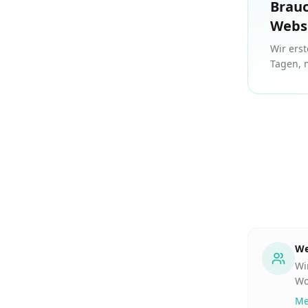
Brauc
Webs
Wir ers
Tagen, 
We
Wi
Wo
Me