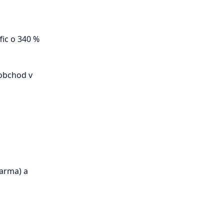
fic o 340 %
 obchod v
darma) a