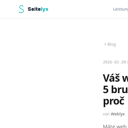
Seite
lyx
Leistun
Blog
·
2026-02-28
Váš w
5 br
proč
von
Weblyx
Máte web, 