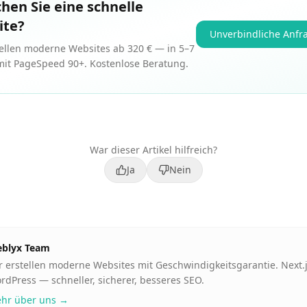
hen Sie eine schnelle
ite?
Unverbindliche Anfr
tellen moderne Websites ab 320 € — in 5–7
mit PageSpeed 90+. Kostenlose Beratung.
War dieser Artikel hilfreich?
Ja
Nein
blyx Team
r erstellen moderne Websites mit Geschwindigkeitsgarantie. Next.j
rdPress — schneller, sicherer, besseres SEO.
hr über uns →