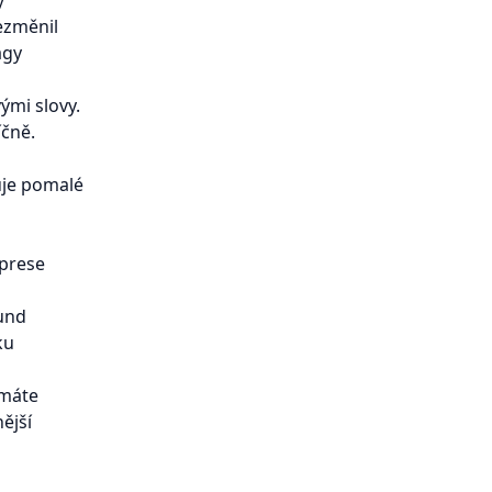
y"
ezměnil
agy
ými slovy.
íčně.
uje pomalé
mprese
und
ku
 máte
ější