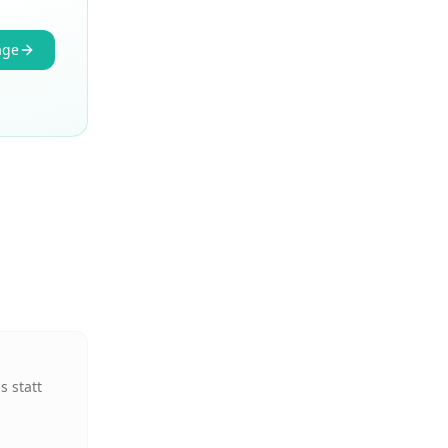
age
s statt