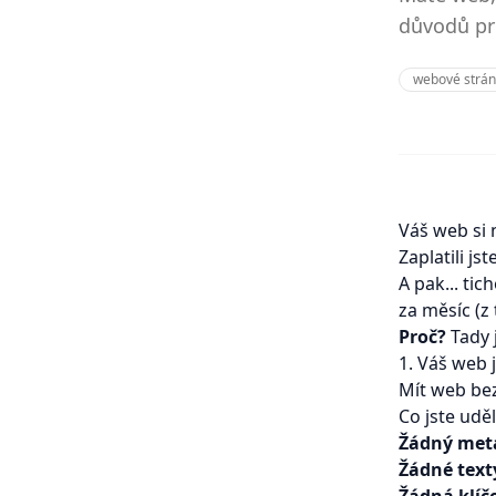
důvodů pro
webové strán
Váš web si 
Zaplatili j
A pak... ti
za měsíc (z 
Proč?
Tady 
1. Váš web 
Mít web bez
Co jste uděl
Žádný meta 
Žádné text