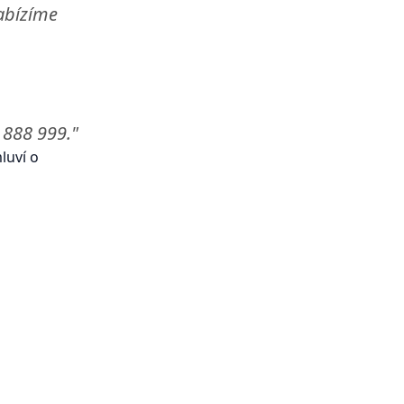
nabízíme
 888 999."
luví o