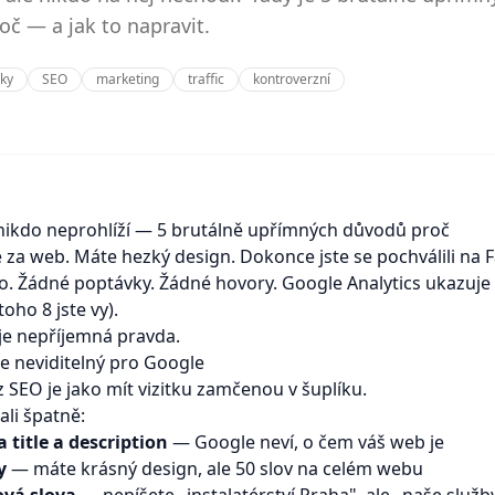
č — a jak to napravit.
ky
SEO
marketing
traffic
kontroverzní
nikdo neprohlíží — 5 brutálně upřímných důvodů proč
ste za web. Máte hezký design. Dokonce jste se pochválili na
cho. Žádné poptávky. Žádné hovory. Google Analytics ukazuje
toho 8 jste vy).
je nepříjemná pravda.
je neviditelný pro Google
 SEO je jako mít vizitku zamčenou v šuplíku.
ali špatně:
title a description
— Google neví, o čem váš web je
y
— máte krásný design, ale 50 slov na celém webu