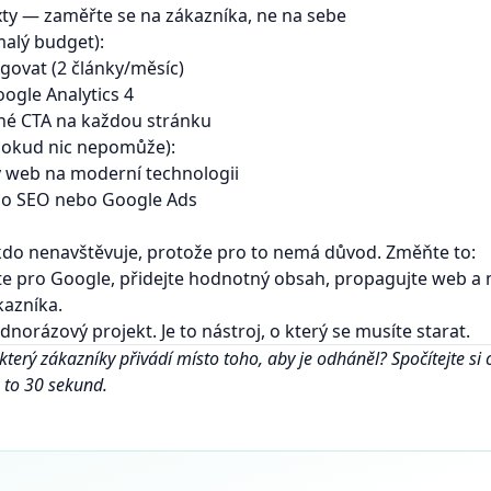
xty — zaměřte se na zákazníka, ne na sebe
malý budget):
govat (2 články/měsíc)
ogle Analytics 4
sné CTA na každou stránku
(pokud nic nepomůže):
ý web na moderní technologii
 do SEO nebo Google Ads
kdo nenavštěvuje, protože pro to nemá důvod. Změňte to:
te pro Google, přidejte hodnotný obsah, propagujte web a 
kazníka.
dnorázový projekt. Je to nástroj, o který se musíte starat.
který zákazníky přivádí místo toho, aby je odháněl?
Spočítejte si
 to 30 sekund.