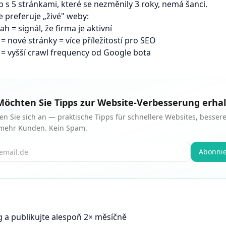
b s 5 stránkami, které se nezměnily 3 roky, nemá šanci.
 preferuje „živé" weby:
h = signál, že firma je aktivní
 = nové stránky = více příležitostí pro SEO
 = vyšší crawl frequency od Google bota
Möchten Sie Tipps zur Website-Verbesserung erha
n Sie sich an — praktische Tipps für schnellere Websites, besser
mehr Kunden. Kein Spam.
Abonni
g a publikujte alespoň 2× měsíčně