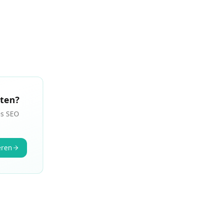
lten?
es SEO
eren